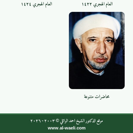
العام الهجري ١٤٢٢
العام الهجري ١٤٢٤
محاضرات متنوعة
موقع الدكتور الشيخ احمد الوائلي © ٢٠٠٣ - ٢٠٢٦
www.al-waeli.com