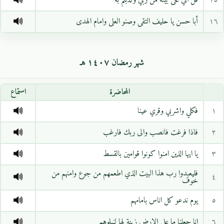
١٥
قل اني على بينة من ربي وكذبتم به
١٦
أبا حسن يا حليف التقى وصنو العلى وامام الهدى
شهر رمضان ١٤٠٧ هـ
المحاضرة
استماع
١
فكلي واشربي وقري عينا
٢
فاذا فرغت فانصب والى ربك فارغب
٣
يا ايها الذين امنوا كونوا قوامين بالقسط
فليعبدوا رب هذا البيت الذي اطعمهم من جوع وامنهم من
٤
خوف
٥
يوم ندعو كل اناس بامامهم
٦
انا جعلنا ما على الارض زينة لها لنبلوهم