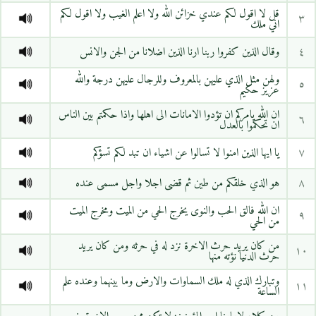
قل لا اقول لكم عندي خزائن الله ولا اعلم الغيب ولا اقول لكم
٣
اني ملك
٤
وقال الذين كفروا ربنا ارنا الذين اضلانا من الجن والانس
ولهن مثل الذي عليهن بالمعروف وللرجال عليهن درجة والله
٥
عزيز حكيم
ان الله يامركم ان تؤدوا الامانات الى اهلها واذا حكمتم بين الناس
٦
ان تحكموا بالعدل
٧
يا ايها الذين امنوا لا تسالوا عن اشياء ان تبد لكم تسؤكم
٨
هو الذي خلقكم من طين ثم قضى اجلا واجل مسمى عنده
ان الله فالق الحب والنوى يخرج الحي من الميت ومخرج الميت
٩
من الحي
من كان يريد حرث الاخرة نزد له في حرثه ومن كان يريد
١٠
حرث الدنيا نؤته منها
وتبارك الذي له ملك السماوات والارض وما بينهما وعنده علم
١١
الساعة