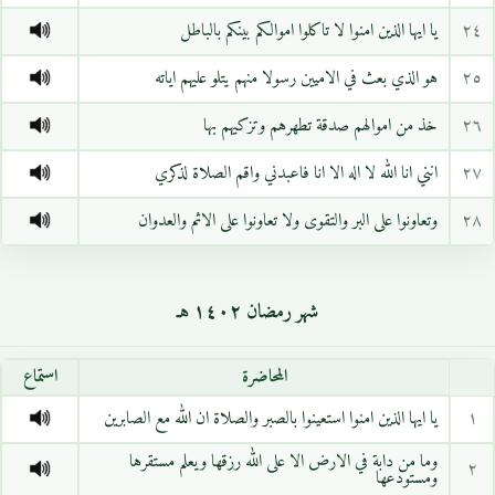
٢٤
يا ايها الذين امنوا لا تاكلوا اموالكم بينكم بالباطل
٢٥
هو الذي بعث في الاميين رسولا منهم يتلو عليهم اياته
٢٦
خذ من اموالهم صدقة تطهرهم وتزكيهم بها
٢٧
انني انا الله لا اله الا انا فاعبدني واقم الصلاة لذكري
٢٨
وتعاونوا على البر والتقوى ولا تعاونوا على الاثم والعدوان
شهر رمضان ١٤٠٢ هـ
المحاضرة
استماع
١
يا ايها الذين امنوا استعينوا بالصبر والصلاة ان الله مع الصابرين
وما من دابة في الارض الا على الله رزقها ويعلم مستقرها
٢
ومستودعها