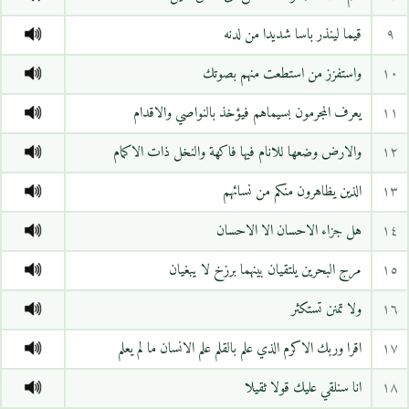
٩
قيما لينذر باسا شديدا من لدنه
١٠
واستفزز من استطعت منهم بصوتك
١١
يعرف المجرمون بسيماهم فيؤخذ بالنواصي والاقدام
١٢
والارض وضعها للانام فيها فاكهة والنخل ذات الاكمام
١٣
الذين يظاهرون منكم من نسائهم
١٤
هل جزاء الاحسان الا الاحسان
١٥
مرج البحرين يلتقيان بينهما برزخ لا يبغيان
١٦
ولا تمنن تستكثر
١٧
اقرا وربك الاكرم الذي علم بالقلم علم الانسان ما لم يعلم
١٨
انا سنلقي عليك قولا ثقيلا