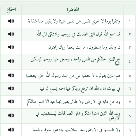
المحاضرة
استماع
١
واتقوا يوما لا تجزي نفس عن نفس شيئا ولا يقبل منها شفاعة
٢
قد سمع الله قول التي تجادلك في زوجها وتشتكي الى الله
٣
ن والقلم وما يسطرون، ما انت بنعمة ربك بمجنون
هو الذي خلقكم من نفس واحدة وجعل منها زوجها ليسكن
٤
اليها
٥
هم الذين يقولون لا تنفقوا على من عند رسول الله حتى ينفضوا
٦
في بيوت اذن الله ان ترفع ويذكر فيها اسمه يسبح له فيها
٧
وما من دابة في الارض ولا طائر يطير بجناحيه الا امم امثالكم
وعد الله الذين امنوا منكم وعملوا الصالحات ليستخلفنهم في
٨
الارض
٩
ولا تفسدوا في الارض بعد اصلاحها وادعوه خوفا وطمعا