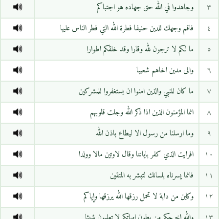
٣
وجاهدوا في الله حق جهاده هو اجتباكم
٤
فاقم وجهك للدين حنيفا فطرة الله التي فطر الناس عليها
٥
ما لكم لا ترجون لله وقارا وقد خلقكم اطوارا
٦
والى مدين اخاهم شعيبا
٧
ما كان للنبي والذين امنوا ان يستغفروا للمشركين
٨
انما المؤمنون الذين اذا ذكر الله وجلت قلوبهم
٩
وما ارسلنا من رسول الا ليطاع باذن الله
١٠
افرايت الذي كفر باياتنا وقال لاوتين مالا وولدا
١١
فانما يسرناه بلسانك لتبشر به المتقين
١٢
وكاين من دابة لا تحمل رزقها الله يرزقها وإياكم
١٣
والله اخرجكم من بطون امهاتكم لا تعلمون شيئا