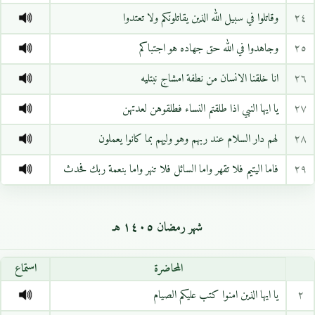
٢٤
وقاتلوا في سبيل الله الذين يقاتلونكم ولا تعتدوا
٢٥
وجاهدوا في الله حق جهاده هو اجتباكم
٢٦
انا خلقنا الانسان من نطفة امشاج نبتليه
٢٧
يا ايها النبي اذا طلقتم النساء فطلقوهن لعدتهن
٢٨
لهم دار السلام عند ربهم وهو وليهم بما كانوا يعملون
٢٩
فاما اليتيم فلا تقهر واما السائل فلا تنهر واما بنعمة ربك فحدث
شهر رمضان ١٤٠٥ هـ
المحاضرة
استماع
٢
يا ايها الذين امنوا كتب عليكم الصيام