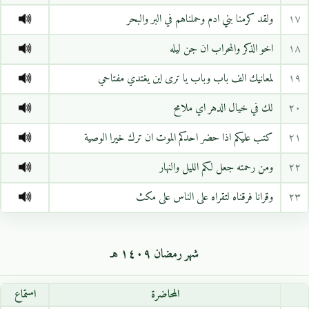
١٧
ولقد كرمنا بني ادم وحملناهم في البر والبحر
١٨
اخو الذكر والمحراب ان جن ليله
١٩
لمعانيك الف باب وباب يا ترى اين يغتدي مفتاحي
٢٠
لك في خيال الدهر اي ملامح
٢١
كتب عليكم اذا حضر احدكم الموت ان ترك خيرا الوصية
٢٢
ومن رحمته جعل لكم الليل والنهار
٢٣
وقرانا فرقناه لتقراه على الناس على مكث
شهر رمضان ١٤٠٩ هـ
المحاضرة
استماع