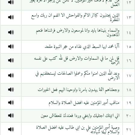
من كلام لامامنا امير المؤمنين: لا تكن ممن يرجو الاخرة بغير
١٢
العمل
الذين يجتنبون كبائر الاثم والفواحش الا اللمم ان ربك واسع
١٣
المغفرة
والسماء بنيناها بايد وانا لموسعون والارض فرشناها فنعم
١٤
الماهدون
١٥
أأبا محمد ايها السبط الذي غذاه من حجر النبوة مقعد
قل لمن ما في السماوات والارض قل لله كتب على نفسه
١٦
الرحمة
وعد الله الذين امنوا منكم وعملوا الصالحات ليستخلفنهم في
١٧
الارض
١٨
وجعلناهم ائمة يهدون بامرنا واوحينا اليهم فعل الخيرات
١٩
مناقب أمير المؤمنين عليه افضل الصلاة والسلام
٢٠
اني اتيتك اجتليك وابتغي وردا فعندك للعطاش معين
وصية أمير المؤمنين علي بن ابي طالب عليه افضل الصلاة
٢١
والسلام ليلة شهادته