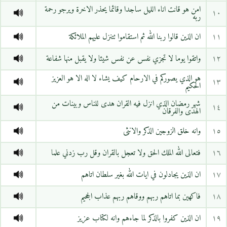
امن هو قانت اناء الليل ساجدا وقائما يحذر الاخرة ويرجو رحمة
١٠
ربه
١١
ان الذين قالوا ربنا الله ثم استقاموا تتنزل عليهم الملائكة
١٢
واتقوا يوما لا تجزي نفس عن نفس شيئا ولا يقبل منها شفاعة
هو الذي يصوركم في الارحام كيف يشاء لا اله الا هو العزيز
١٣
الحكيم
شهر رمضان الذي انزل فيه القران هدى للناس وبينات من
١٤
الهدى والفرقان
١٥
وانه خلق الزوجين الذكر والانثى
١٦
فتعالى الله الملك الحق ولا تعجل بالقران وقل رب زدني علما
١٧
ان الذين يجادلون في ايات الله بغير سلطان اتاهم
١٨
فاكهين بما اتاهم ربهم ووقاهم ربهم عذاب الجحيم
١٩
ان الذين كفروا بالذكر لما جاءهم وانه لكتاب عزيز