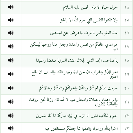
١٤
حول حياة الامام الحسن عليه السلام
١٥
ولا تقتلوا النفس التي حرم الله الا بالحق
١٦
خذ العفو وامر بالعرف واعرض عن الجاهلين
هو الذي خلقكم من نفس واحدة وجعل منها زوجها ليسكن
١٧
اليها
١٨
يا صاحب المجد الذي لجلاله عنت السرايا مبغضا وعنيدا
اخو الذكر والمحراب ان جن ليله وصنو القنا والسيف ان طلع
١٩
الفجر
٢٠
حرمت عليكم امهاتكم وبناتكم واخواتكم وعماتكم وخالاتكم
وامر اهلك بالصلاة واصطبر عليها لا نسالك رزقا نحن نرزقك
٢١
والعاقبة للتقوى
٢٢
حم والكتاب المبين انا انزلنا في ليلة مباركة انا كنا منذرين
٢٣
امنوا بالله ورسوله وانفقوا مما جعلكم مستخلفين فيه