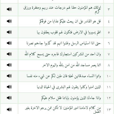
اولئك هم المؤمنون حقا لهم درجات عند ربهم ومغفرة ورزق
٣
كريم
٤
قل هو القادر على ان يبعث عليكم عذابا من فوقكم
٥
افلم يسيروا في الارض فتكون لهم قلوب يعقلون بها
٦
حتى اذا استياس الرسل وظنوا انهم قد كذبوا جاءهم نصرنا
٧
وان احد من المشركين استجارك فاجره حتى يسمع كلام الله
٨
انما يعمر مساجد الله من امن بالله واليوم الاخر
١٠
واتوا النساء صدقاتهن نحلة فان طبن لكم عن شيء منه نفسا
١١
الذين امنوا وكانوا يتقون لهم البشرى في الحياة الدنيا
١٢
واذا جاءك الذين يؤمنون باياتنا فقل سلام عليكم
من كلام لامامنا امير المؤمنين: لا تكن ممن يرجو الاخرة بغير
١٣
العمل