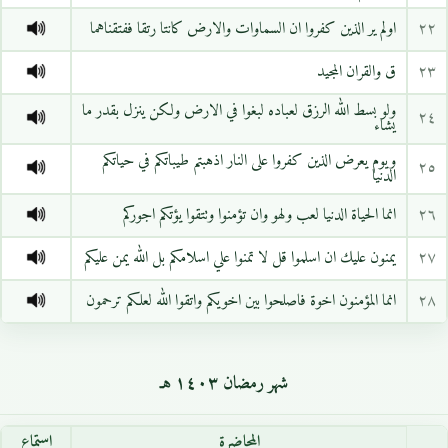
٢٢
اولم ير الذين كفروا ان السماوات والارض كانتا رتقا ففتقناهما
٢٣
ق والقران المجيد
ولو بسط الله الرزق لعباده لبغوا في الارض ولكن ينزل بقدر ما
٢٤
يشاء
ويوم يعرض الذين كفروا على النار اذهبتم طيباتكم في حياتكم
٢٥
الدنيا
٢٦
انما الحياة الدنيا لعب ولهو وان تؤمنوا وتتقوا يؤتكم اجوركم
٢٧
يمنون عليك ان اسلموا قل لا تمنوا علي اسلامكم بل الله يمن عليكم
٢٨
انما المؤمنون اخوة فاصلحوا بين اخويكم واتقوا الله لعلكم ترحمون
شهر رمضان ١٤٠٣ هـ
المحاضرة
استماع