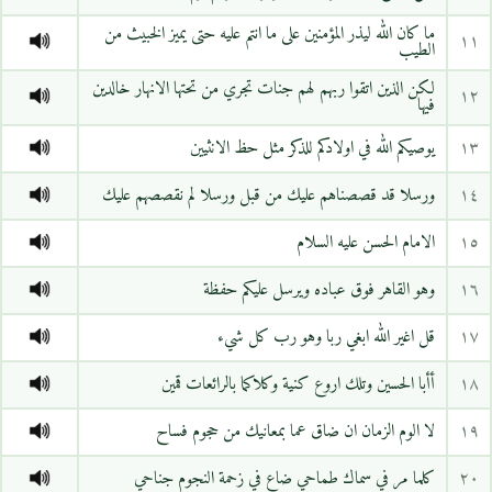
ما كان الله ليذر المؤمنين على ما انتم عليه حتى يميز الخبيث من
١١
الطيب
لكن الذين اتقوا ربهم لهم جنات تجري من تحتها الانهار خالدين
١٢
فيها
١٣
يوصيكم الله في اولادكم للذكر مثل حظ الانثيين
١٤
ورسلا قد قصصناهم عليك من قبل ورسلا لم نقصصهم عليك
١٥
الامام الحسن عليه السلام
١٦
وهو القاهر فوق عباده ويرسل عليكم حفظة
١٧
قل اغير الله ابغي ربا وهو رب كل شيء
١٨
أأبا الحسين وتلك اروع كنية وكلاكما بالرائعات قمين
١٩
لا الوم الزمان ان ضاق عما بمعانيك من حجوم فساح
٢٠
كلما مر في سماك طماحي ضاع في زحمة النجوم جناحي