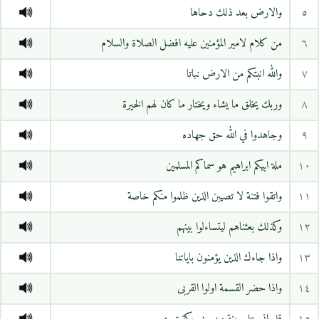
٥
والارض بعد ذلك دحاها
٦
من كلام لامير المؤمنين عليه افضل الصلاة والسلام
٧
والله انبتكم من الارض نباتا
٨
وربك يخلق ما يشاء ويختار ما كان لهم الخيرة
٩
وجاهدوا في الله حق جهاده
١٠
ملة ابيكم ابراهيم هو سماكم المسلمين
١١
واتقوا فتنة لا تصيبن الذين ظلموا منكم خاصة
١٢
وكذلك بعثناهم ليتساءلوا بينهم
١٣
واذا جاءك الذين يؤمنون باياتنا
١٤
واذا حضر القسمة اولوا القربى