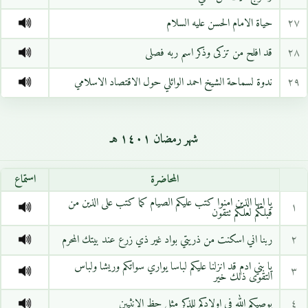
٢٧
حياة الامام الحسن عليه السلام
٢٨
قد افلح من تزكى وذكر اسم ربه فصلى
٢٩
ندوة لسماحة الشيخ احمد الوائلي حول الاقتصاد الاسلامي
شهر رمضان ١٤٠١ هـ
المحاضرة
استماع
يا ايها الذين امنوا كتب عليكم الصيام كما كتب على الذين من
١
قبلكم لعلكم تتقون
٢
ربنا اني اسكنت من ذريتي بواد غير ذي زرع عند بيتك المحرم
يا بني ادم قد انزلنا عليكم لباسا يواري سواتكم وريشا ولباس
٣
التقوى ذلك خير
٤
يوصيكم الله في اولادكم للذكر مثل حظ الانثيين