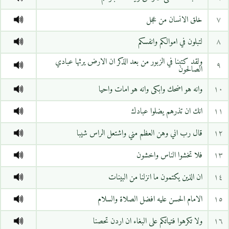
٧
خلق الانسان من عجل
٨
لتبلون في اموالكم وانفسكم
ولقد كتبنا في الزبور من بعد الذكر ان الارض يرثها عبادي
٩
الصالحون
١٠
وانه هو اضحك وابكى وانه هو امات واحيا
١١
انك ان تذرهم يضلوا عبادك
١٢
قال رب اني وهن العظم مني واشتعل الراس شيبا
١٣
فلا تخشوا الناس واخشون
١٤
ان الذين يكتمون ما انزلنا من البينات
١٥
الامام الحسن عليه افضل الصلاة والسلام
١٦
ولا تكرهوا فتياتكم على البغاء ان اردن تحصنا