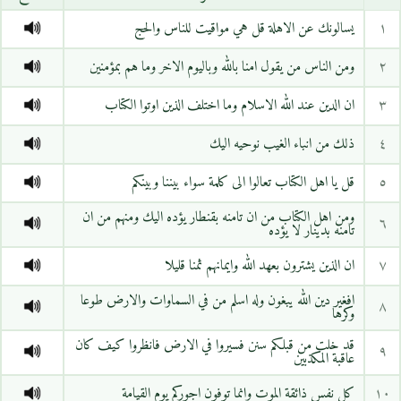
١
يسالونك عن الاهلة قل هي مواقيت للناس والحج
٢
ومن الناس من يقول امنا بالله وباليوم الاخر وما هم بمؤمنين
٣
ان الدين عند الله الاسلام وما اختلف الذين اوتوا الكتاب
٤
ذلك من انباء الغيب نوحيه اليك
٥
قل يا اهل الكتاب تعالوا الى كلمة سواء بيننا وبينكم
ومن اهل الكتاب من ان تامنه بقنطار يؤده اليك ومنهم من ان
٦
تامنه بدينار لا يؤده
٧
ان الذين يشترون بعهد الله وايمانهم ثمنا قليلا
افغير دين الله يبغون وله اسلم من في السماوات والارض طوعا
٨
وكرها
قد خلت من قبلكم سنن فسيروا في الارض فانظروا كيف كان
٩
عاقبة المكذبين
١٠
كل نفس ذائقة الموت وانما توفون اجوركم يوم القيامة