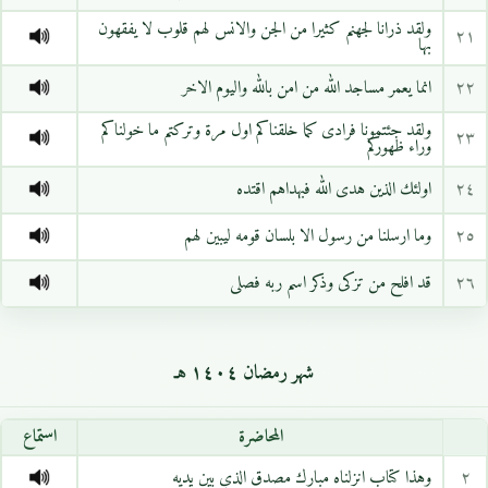
ولقد ذرانا لجهنم كثيرا من الجن والانس لهم قلوب لا يفقهون
٢١
بها
٢٢
انما يعمر مساجد الله من امن بالله واليوم الاخر
ولقد جئتمونا فرادى كما خلقناكم اول مرة وتركتم ما خولناكم
٢٣
وراء ظهوركم
٢٤
اولئك الذين هدى الله فبهداهم اقتده
٢٥
وما ارسلنا من رسول الا بلسان قومه ليبين لهم
٢٦
قد افلح من تزكى وذكر اسم ربه فصلى
شهر رمضان ١٤٠٤ هـ
المحاضرة
استماع
٢
وهذا كتاب انزلناه مبارك مصدق الذي بين يديه