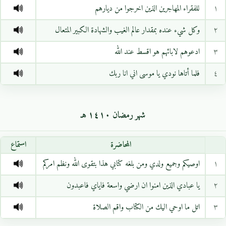
١
للفقراء المهاجرين الذين اخرجوا من ديارهم
٢
وكل شيء عنده بمقدار عالم الغيب والشهادة الكبير المتعال
٣
ادعوهم لابائهم هو اقسط عند الله
٤
فلما أتاها نودي يا موسى اني انا ربك
شهر رمضان ١٤١٠ هـ
المحاضرة
استماع
١
اوصيكم وجميع ولدي ومن بلغه كتابي هذا بتقوى الله ونظم امركم
٢
يا عبادي الذين امنوا ان ارضي واسعة فاياي فاعبدون
٣
اتل ما اوحي اليك من الكتاب واقم الصلاة