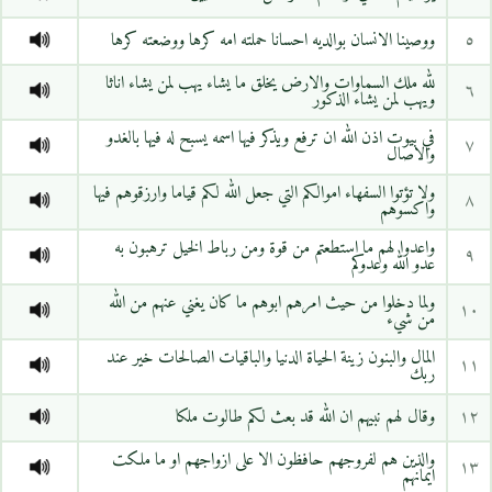
٥
ووصينا الانسان بوالديه احسانا حملته امه كرها ووضعته كرها
لله ملك السماوات والارض يخلق ما يشاء يهب لمن يشاء اناثا
٦
ويهب لمن يشاء الذكور
في بيوت اذن الله ان ترفع ويذكر فيها اسمه يسبح له فيها بالغدو
٧
والاصال
ولا تؤتوا السفهاء اموالكم التي جعل الله لكم قياما وارزقوهم فيها
٨
واكسوهم
واعدوا لهم ما استطعتم من قوة ومن رباط الخيل ترهبون به
٩
عدو الله وعدوكم
ولما دخلوا من حيث امرهم ابوهم ما كان يغني عنهم من الله
١٠
من شيء
المال والبنون زينة الحياة الدنيا والباقيات الصالحات خير عند
١١
ربك
١٢
وقال لهم نبيهم ان الله قد بعث لكم طالوت ملكا
والذين هم لفروجهم حافظون الا على ازواجهم او ما ملكت
١٣
ايمانهم