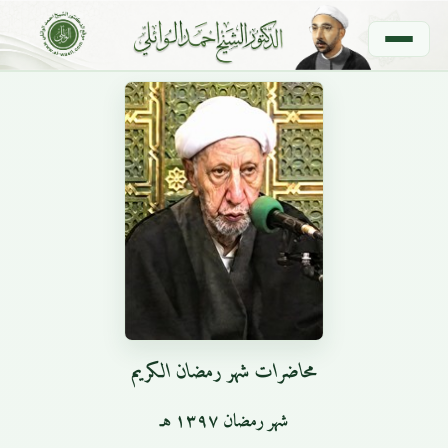
محاضرات شهر رمضان الكريم
شهر رمضان ١٣٩٧ هـ