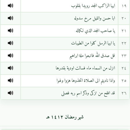
١٩
ايها الراكب المجد رويدا بقلوب
٢٠
ابا حسن والليل مرخ سدوله
٢١
يا صاحب المجد الذي لكماله
٢٢
يا ايها الرسل كلوا من الطيبات
٢٣
قل صدق الله فاتبعوا ملة ابراهيم
٢٤
انزل من السماء ماء فسالت اودية بقدرها
٢٥
واذا ناديتم الى الصلاة اتخذوها هزوا ولهوا
٢٦
قد افلح من تزكى وذكر اسم ربه فصلى
شهر رمضان ١٤١٢ هـ