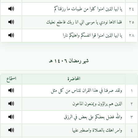
٢٤
يا ايها الذين امنوا كلوا من طيبات ما رزقناكم
٢٥
فلما اتاها نودي يا موسى اني انا ربك فاخلع نعليك
٢٨
يا ايها الذين امنوا قوا انفسكم واهليكم نارا
شهر رمضان ١٤٠٦ هـ
المحاضرة
استماع
١
ولقد صرفنا في هذا القران للناس من كل مثل
٢
الذين هم يراؤون ويمنعون الماعون
٣
والله فضل بعضكم على بعض في الرزق
٤
وامر اهلك بالصلاة واصطبر عليها