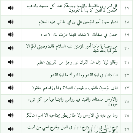
قل امر ربي بالقسط واقيموا وجوهكم عند كل مسجد وادعوه
١٧
مخلصين له الدين كما بداكم تعودون
١٨
ادوار حياة أمير المؤمنين علي بن ابي طالب عليه السلام
١٩
جمعت في صفاتك الاضداد فلهذا عزت لك الامداد
من وصية لامامنا أمير المؤمنين عليه السلام قال: وصيتي لكم الا
٢٠
تشركوا بالله شيئا
٢١
وقالوا لولا نزل هذا القران على رجل من القريتين عظيم
٢٢
انا انزلناه في ليلة القدر وما ادراك ما ليلة القدر
٢٣
الذين يؤمنون بالغيب ويقيمون الصلاة ومما رزقناهم ينفقون
والارض مددناها والقينا فيها رواسي وانبتنا فيها من كل شيء
٢٤
موزون
٢٥
وما من دابة في الارض ولا طائر يطير بجناحيه الا امم امثالكم
تولج الليل في النهار وتولج النهار في الليل وتخرج الحي من الميت
٢٦
وتخرج الميت من الحي