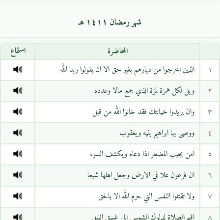
شهر رمضان ١٤١١ هـ
المحاضرة
استماع
١
الذين اخرجوا من ديارهم بغير حق الا ان يقولوا ربنا الله
٢
ويل لكل همزة لمزة الذي جمع مالا وعدده
٣
وان يريدوا خيانتك فقد خانوا الله من قبل
٤
ووصى بها ابراهيم بنيه ويعقوب
٥
امن يجيب المضطر اذا دعاه ويكشف السوء
٦
ان فرعون علا في الارض وجعل اهلها شيعا
٧
ولا تقتلوا النفس التي حرم الله الا بالحق
٨
اقم الصلاة لدلوك الشمس الى غسق الليل