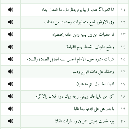
١١
انا انذرناكم عذابا قريبا يوم ينظر المرء ما قدمت يداه
١٢
وفي الارض قطع متجاورات وجنات من اعناب
١٣
له معقبات من بين يديه ومن خلفه يحفظونه
١٤
ونضع الموازين القسط ليوم القيامة
١٥
شبهات مثارة حول الامام الحسن عليه افضل الصلاة والسلام
١٦
وحملناه على ذات الواح ودسر
١٧
افبهذا الحديث انتم مدهنون
١٨
كل من عليها فان ويبقى وجه ربك ذو الجلال والاكرام
١٩
يا بدر هل على الدنيا وما غابا
٢٠
يوم غصت بجيش عمر بن ود لهوات الفلا