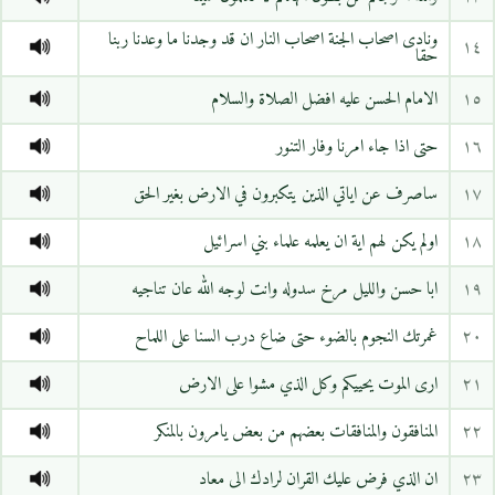
ونادى اصحاب الجنة اصحاب النار ان قد وجدنا ما وعدنا ربنا
١٤
حقا
١٥
الامام الحسن عليه افضل الصلاة والسلام
١٦
حتى اذا جاء امرنا وفار التنور
١٧
ساصرف عن اياتي الذين يتكبرون في الارض بغير الحق
١٨
اولم يكن لهم اية ان يعلمه علماء بني اسرائيل
١٩
ابا حسن والليل مرخ سدوله وانت لوجه الله عان تناجيه
٢٠
غمرتك النجوم بالضوء حتى ضاع درب السنا على اللماح
٢١
ارى الموت يحييكم وكل الذي مشوا على الارض
٢٢
المنافقون والمنافقات بعضهم من بعض يامرون بالمنكر
٢٣
ان الذي فرض عليك القران لرادك الى معاد