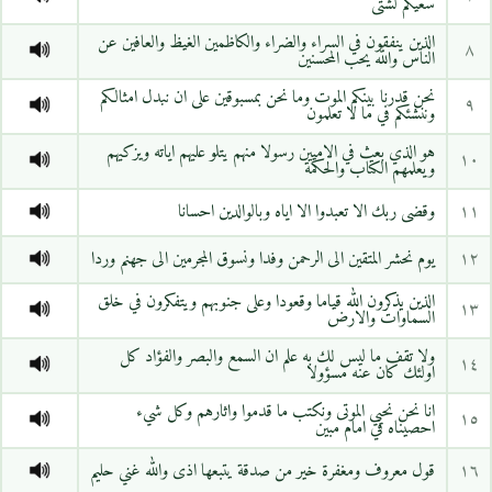
سعيكم لشتى
الذين ينفقون في السراء والضراء والكاظمين الغيظ والعافين عن
٨
الناس والله يحب المحسنين
نحن قدرنا بينكم الموت وما نحن بمسبوقين على ان نبدل امثالكم
٩
وننشئكم في ما لا تعلمون
هو الذي بعث في الاميين رسولا منهم يتلو عليهم اياته ويزكيهم
١٠
ويعلمهم الكتاب والحكمة
١١
وقضى ربك الا تعبدوا الا اياه وبالوالدين احسانا
١٢
يوم نحشر المتقين الى الرحمن وفدا ونسوق المجرمين الى جهنم وردا
الذين يذكرون الله قياما وقعودا وعلى جنوبهم ويتفكرون في خلق
١٣
السماوات والارض
ولا تقف ما ليس لك به علم ان السمع والبصر والفؤاد كل
١٤
اولئك كان عنه مسؤولا
انا نحن نحيي الموتى ونكتب ما قدموا واثارهم وكل شيء
١٥
احصيناه في امام مبين
١٦
قول معروف ومغفرة خير من صدقة يتبعها اذى والله غني حليم