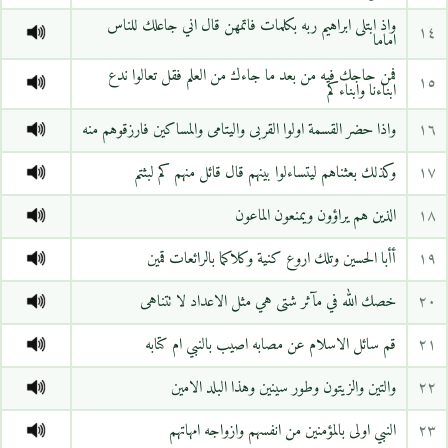
واذ ابتلى ابراهيم ربه بكلمات فاتمهن قال اني جاعلك للناس
١٤
اماما
فمن حاجك فيه من بعد ما جاءك من العلم فقل تعالوا ندع
١٥
ابناءنا وابناءكم
١٦
واذا حضر القسمة اولوا القربى واليتامى والمساكين فارزقوهم منه
١٧
وكذلك بعثناهم ليتساءلوا بينهم قال قائل منهم كم لبثتم
١٨
الذين هم يراؤون ويمنعون الماعون
١٩
أأبا الحسين وتلك اروع كنية وكلاكما بالرائعات قمين
٢٠
خصك الله في مآثر شتى هي مثل الاعداد لا تتناهى
٢١
قم سائل الاسلام عن مصابه اصيب بالنبي ام كتابه
٢٢
والتين والزيتون وطور سينين وهذا البلد الامين
٢٣
النبي اولى بالمؤمنين من انفسهم وازواجه امهاتهم