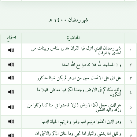
شهر رمضان ١٤٠٠ هـ
المحاضرة
استماع
شهر رمضان الذي انزل فيه القران هدى للناس وبينات من
١
الهدى والفرقان
٢
وان المساجد لله فلا تدعوا مع الله احدا
٣
هل اتى على الانسان حين من الدهر لم يكن شيئا مذكورا
ولقد مكناكم في الارض وجعلنا لكم فيها معايش قليلا ما
٤
تشكرون
هو الذي جعل لكم الارض ذلولا فامشوا في مناكبها وكلوا من
٥
رزقه واليه النشور
٦
وذر الذين اتخذوا دينهم لعبا ولهوا وغرتهم الحياة الدنيا
والليل اذا يغشى والنهار اذا تجلى وما خلق الذكر والانثى ان
٧