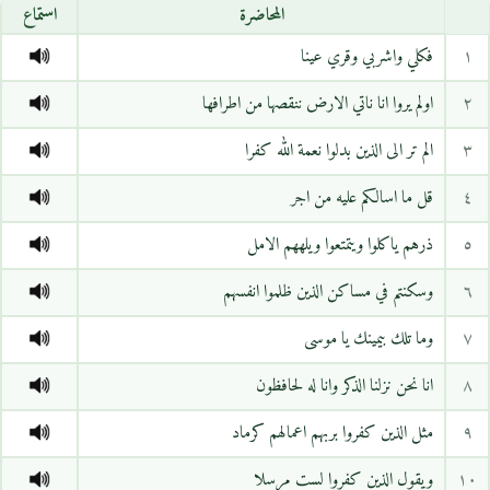
المحاضرة
استماع
١
فكلي واشربي وقري عينا
٢
اولم يروا انا ناتي الارض ننقصها من اطرافها
٣
الم تر الى الذين بدلوا نعمة الله كفرا
٤
قل ما اسالكم عليه من اجر
٥
ذرهم ياكلوا ويتمتعوا ويلههم الامل
٦
وسكنتم في مساكن الذين ظلموا انفسهم
٧
وما تلك بيمينك يا موسى
٨
انا نحن نزلنا الذكر وانا له لحافظون
٩
مثل الذين كفروا بربهم اعمالهم كرماد
١٠
ويقول الذين كفروا لست مرسلا