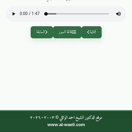
التالية
قائمة السور
السابقة
موقع الدكتور الشيخ احمد الوائلي © ٢٠٠٣ - ٢٠٢٦
www.al-waeli.com