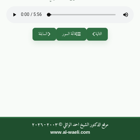
التالية
قائمة السور
السابقة
موقع الدكتور الشيخ احمد الوائلي © ٢٠٠٣ - ٢٠٢٦
www.al-waeli.com