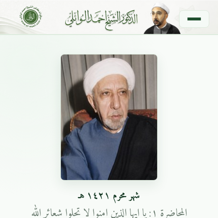
شهر محرم ١٤٢١ هـ
المحاضرة ١: يا ايها الذين امنوا لا تحلوا شعائر الله