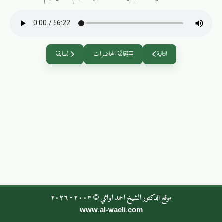
التالية
قائمة المحاضرات
السابقة
موقع الدكتور الشيخ احمد الوائلي © ٢٠٠٣ - ٢٠٢٦
www.al-waeli.com