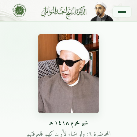
شهر محرم ١٤١٨ هـ
المحاضرة ٦: ولو نشاء لأريناكهم فلعرفتهم