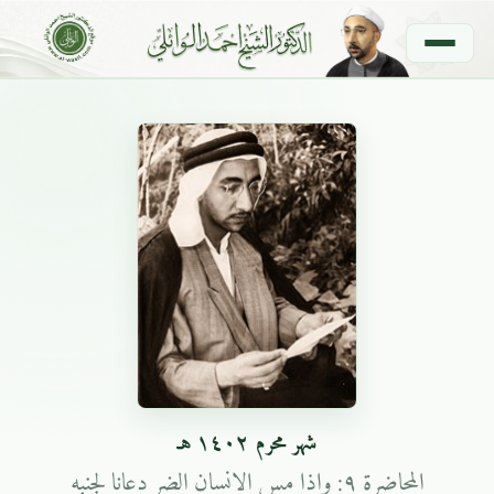
شهر محرم ١٤٠٢ هـ
المحاضرة ٩: واذا مس الانسان الضر دعانا لجنبه