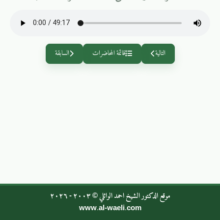
التالية
قائمة المحاضرات
السابقة
موقع الدكتور الشيخ احمد الوائلي © ٢٠٠٣ - ٢٠٢٦
www.al-waeli.com