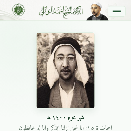
شهر محرم ١٤٠٠ هـ
المحاضرة ١٥: انا نحن نزلنا الذكر وانا له لحافظون