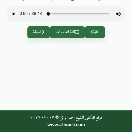
التالية
قائمة المحاضرات
السابقة
موقع الدكتور الشيخ احمد الوائلي © ٢٠٠٣ - ٢٠٢٦
www.al-waeli.com